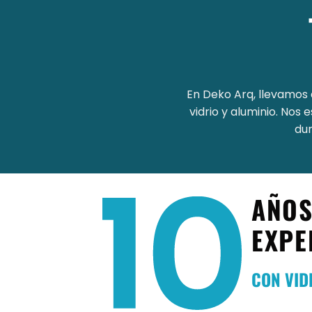
En Deko Arq, llevamos 
vidrio y aluminio. No
dur
AÑOS
EXPE
CON VID